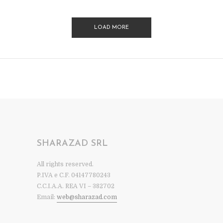
LOAD MORE
SHARAZAD SRL
All rights reserved.
P.IVA e C.F. 04147780243
C.C.I.A.A. REA VI – 382702
Email:
web@sharazad.com